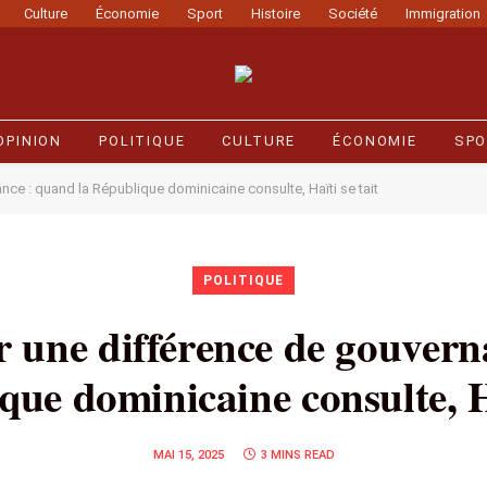
Culture
Économie
Sport
Histoire
Société
Immigration
OPINION
POLITIQUE
CULTURE
ÉCONOMIE
SPO
nce : quand la République dominicaine consulte, Haïti se tait
POLITIQUE
r une différence de gouver
que dominicaine consulte, Ha
MAI 15, 2025
3 MINS READ