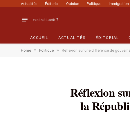
Actualités
Éditorial
Opinion
Politique
Immigration
vendredi, août 7
ACCUEIL
ACTUALITÉS
ÉDITORIAL
»
»
Home
Politique
Réflexion sur une différence de gouverna
Réflexion su
la Républi