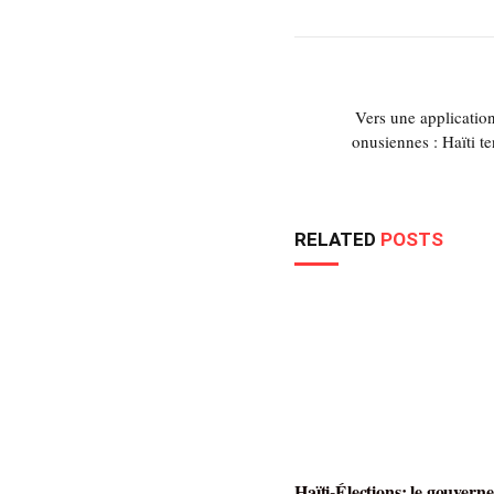
Vers une application
onusiennes : Haïti t
RELATED
POSTS
Haïti-Élections: le gouverne