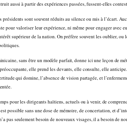
truit aussi à partir des expériences passées, fussent-elles contes
ns présidents sont souvent réduits au silence ou mis à l’écart. Au
iste pour valoriser leur expérience, ni même pour engager avec e
ntérêt supérieur de la nation. On préfère souvent les oublier, ou 
politiques.
icaine, sans être un modèle parfait, donne ici une leçon de mét
 préoccupante, elle prend les devants, elle consulte, elle anticip
ncertitude qui domine, l’absence de vision partagée, et l’enferme
entée.
 temps pour les dirigeants haïtiens, actuels ou à venir, de compre
’est possible sans une dose de mémoire, de concertation, et d’int
 n’a pas seulement besoin de nouveaux visages, il a besoin de no