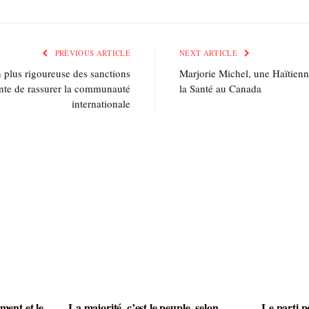
PREVIOUS ARTICLE
NEXT ARTICLE
 plus rigoureuse des sanctions
Marjorie Michel, une Haïtienne
ente de rassurer la communauté
la Santé au Canada
internationale
ment et le
La majorité, c’est le peuple, selon
Le parti p