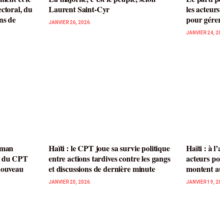
ctoral, du
Laurent Saint-Cyr
les acteurs
ns de
pour gérer
JANVIER 26, 2026
JANVIER 24, 2
jman
Haïti : le CPT joue sa survie politique
Haïti : à l
t du CPT
entre actions tardives contre les gangs
acteurs po
nouveau
et discussions de dernière minute
montent a
JANVIER 20, 2026
JANVIER 19, 2