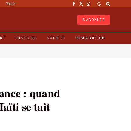
Profile
Facebook
X
Instagram
(Twitter)
S'ABONNEZ
RT
HISTOIRE
SOCIÉTÉ
IMMIGRATION
nance : quand
ïti se tait