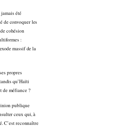
a jamais été
té de convoquer les
 de cohésion
ultiformes :
 exode massif de la
ses propres
tandis qu’Haïti
et de méfiance ?
pinion publique
sulter ceux qui, à
é. C’est reconnaître