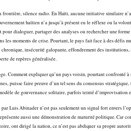
a frontière, silence radio. En Haïti, aucune initiative similaire n’
vernement haïtien n’a jusqu’à présent eu le réflexe ou la volon
t pour dialoguer, partager des analyses ou rechercher une forme
s les moments de crise. Pourtant, le pays fait face à des défis m
ue chronique, insécurité galopante, effondrement des institutions,
perte de repères généralisée.
oge. Comment expliquer qu’un pays voisin, pourtant confronté à 
rnes, puisse faire preuve d’un tel sens du consensus stratégique, 
odèle de gouvernance solitaire, parfois teinté d’improvisation 
e par Luis Abinader n’est pas seulement un signal fort envers l’o
représente aussi une démonstration de maturité politique. Car con
ire, ont dirigé la nation, ce n’est pas abdiquer sa propre autorit