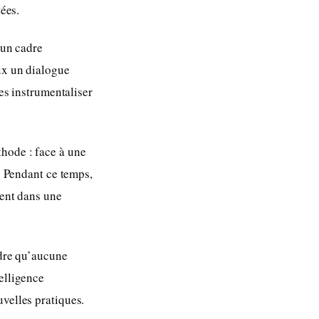
tées.
cun cadre
ux un dialogue
les instrumentaliser
hode : face à une
e. Pendant ce temps,
ment dans une
ndre qu’aucune
elligence
uvelles pratiques.