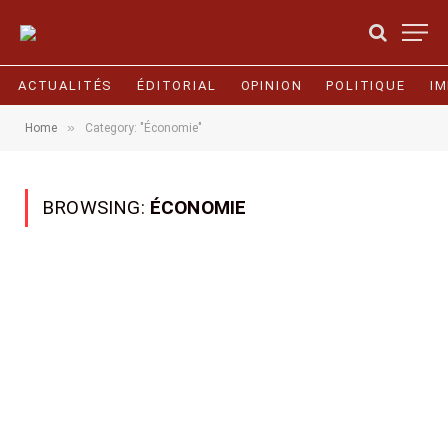
ACTUALITÉS
ÉDITORIAL
OPINION
POLITIQUE
I
»
Home
Category: "Économie"
BROWSING:
ÉCONOMIE