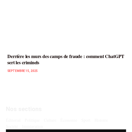
Derrière les murs des camps de fraude : comment ChatGPT
sert les criminels
SEPTEMBRE 15, 2025
Facebook
X
Instagram
YouTube
Nos sections
(Twitter)
Éditorial
Politique
Culture
Économie
Sport
Histoire
Société
Immigration