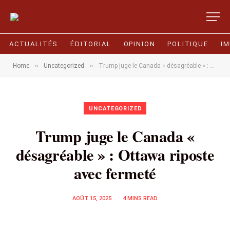
ACTUALITÉS
ÉDITORIAL
OPINION
POLITIQUE
I
»
»
Home
Uncategorized
Trump juge le Canada « désagréable » : Ottawa riposte avec fermeté
UNCATEGORIZED
Trump juge le Canada «
désagréable » : Ottawa riposte
avec fermeté
AOÛT 15, 2025
4 MINS READ