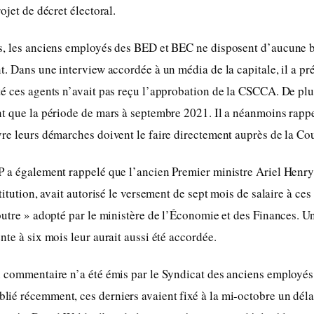
ojet de décret électoral.
s, les anciens employés des BED et BEC ne disposent d’aucune b
t. Dans une interview accordée à un média de la capitale, il a pr
é ces agents n’avait pas reçu l’approbation de la CSCCA. De plus
nt que la période de mars à septembre 2021. Il a néanmoins rapp
re leurs démarches doivent le faire directement auprès de la Cou
 a également rappelé que l’ancien Premier ministre Ariel Henry,
titution, avait autorisé le versement de sept mois de salaire à ce
outre » adopté par le ministère de l’Économie et des Finances. U
nte à six mois leur aurait aussi été accordée.
n commentaire n’a été émis par le Syndicat des anciens employés
é récemment, ces derniers avaient fixé à la mi-octobre un déla