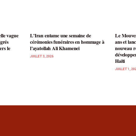
lle vague
L’Iran entame une semaine de
Le Mouvem
igrés
cérémonies funéraires en hommage à
ans et lan
ers le
l’ayatollah Ali Khamenei
nouveau ré
développe
JUILLET 3, 2026
Haïti
JUILLET 1, 20