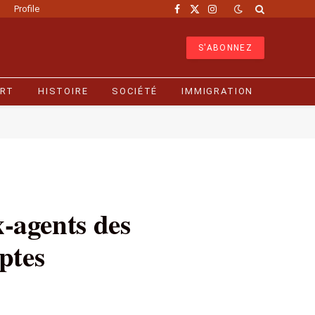
Profile
Facebook
X
Instagram
(Twitter)
S'ABONNEZ
RT
HISTOIRE
SOCIÉTÉ
IMMIGRATION
x-agents des
ptes