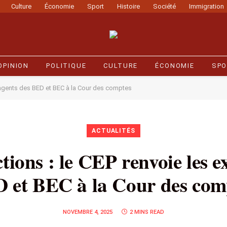
Culture
Économie
Sport
Histoire
Société
Immigration
OPINION
POLITIQUE
CULTURE
ÉCONOMIE
SPO
ex-agents des BED et BEC à la Cour des comptes
ACTUALITÉS
ctions : le CEP renvoie les e
 et BEC à la Cour des com
NOVEMBRE 4, 2025
2 MINS READ