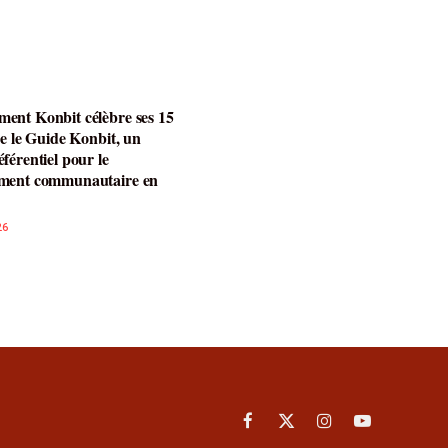
ent Konbit célèbre ses 15
ce le Guide Konbit, un
férentiel pour le
ment communautaire en
26
Facebook
X
Instagram
YouTube