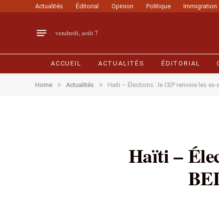
Actualités
Éditorial
Opinion
Politique
Immigration
vendredi, août 7
ACCUEIL
ACTUALITÉS
ÉDITORIAL
»
»
Home
Actualités
Haïti – Élections : le CEP renvoie les 
Haïti – Éle
BED