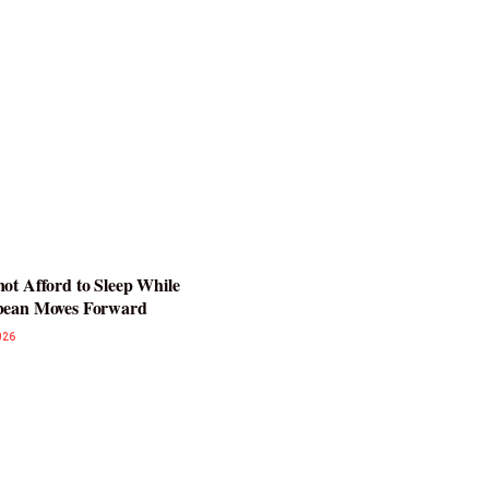
ot Afford to Sleep While
bean Moves Forward
026