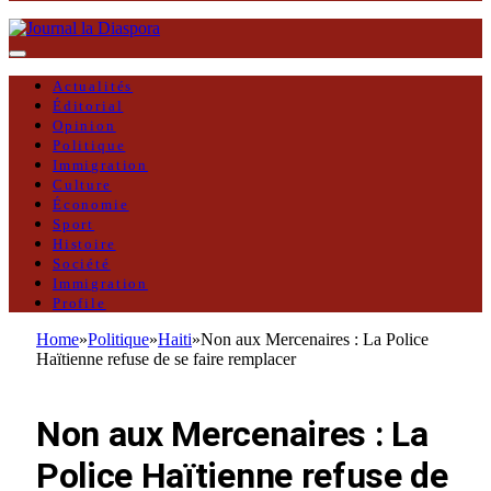
Actualités
Éditorial
Opinion
Politique
Immigration
Culture
Économie
Sport
Histoire
Société
Immigration
Profile
Home
»
Politique
»
Haiti
»
Non aux Mercenaires : La Police
Haïtienne refuse de se faire remplacer
HAITI
Non aux Mercenaires : La
Police Haïtienne refuse de