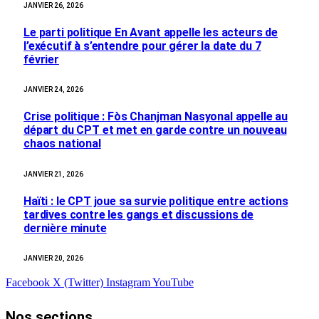
JANVIER 26, 2026
Le parti politique En Avant appelle les acteurs de
l’exécutif à s’entendre pour gérer la date du 7
février
JANVIER 24, 2026
Crise politique : Fòs Chanjman Nasyonal appelle au
départ du CPT et met en garde contre un nouveau
chaos national
JANVIER 21, 2026
Haïti : le CPT joue sa survie politique entre actions
tardives contre les gangs et discussions de
dernière minute
JANVIER 20, 2026
Facebook
X (Twitter)
Instagram
YouTube
Nos sections