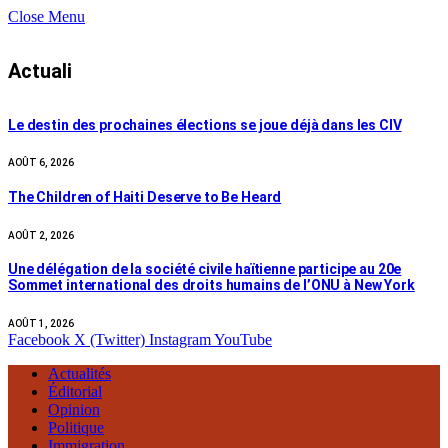
Close Menu
Actuali
Le destin des prochaines élections se joue déjà dans les CIV
AOÛT 6, 2026
The Children of Haiti Deserve to Be Heard
AOÛT 2, 2026
Une délégation de la société civile haïtienne participe au 20e
Sommet international des droits humains de l’ONU à New York
AOÛT 1, 2026
Facebook
X (Twitter)
Instagram
YouTube
Actualités
Éditorial
Opinion
Politique
Immigration