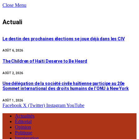
Close Menu
Actuali
Le destin des prochaines élections se joue déjà dans les CIV
AOÛT 6, 2026
The Children of Haiti Deserve to Be Heard
AOÛT 2, 2026
Une délégation de la société civile haïtienne participe au 20e
Sommet international des droits humains de l’ONU à New York
AOÛT 1, 2026
Facebook
X (Twitter)
Instagram
YouTube
Actualités
Éditorial
Opinion
Politique
Immigration