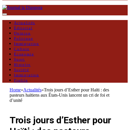
Actualités
Éditorial
Opinion
Politique
Immigration
Culture
Économie
Sport
Histoire
Société
Immigration
Profile
Home
»
Actualités
»
Trois jours d’Esther pour Haïti : des
pasteurs haïtiens aux États-Unis lancent un cri de foi et
d’unité
ACTUALITÉS
Trois jours d’Esther pour