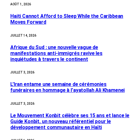
AOÛT 1, 2026
Haiti Cannot Afford to Sleep While the Caribbean
Moves Forward
JUILLET 14, 2026
Afrique du Sud : une nouvelle vague de
manifestations anti-immigrés ravive les
inquiétudes à travers le continent
JUILLET 3, 2026
L’Iran entame une semaine de cérémonies
funéraires en hommage à l’ayatollah Ali Khamenei
JUILLET 3, 2026
Le Mouvement Konbit célèbre ses 15 ans et lance le
Guide Konbit, un nouveau référentiel pour le
développement communautaire en Haïti