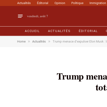
Actualités
Éditorial
Opinion
Politique
Immigration
vendredi, août 7
ACCUEIL
ACTUALITÉS
ÉDITORIAL
»
»
Home
Actualités
Trump menace d’expulser Elon Musk : la r
Trump menace
tot