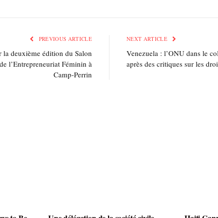
PREVIOUS ARTICLE
NEXT ARTICLE
r la deuxième édition du Salon
Venezuela : l’ONU dans le co
 de l’Entrepreneuriat Féminin à
après des critiques sur les dr
Camp-Perrin
rve to Be
Une délégation de la société civile
Haiti Cann