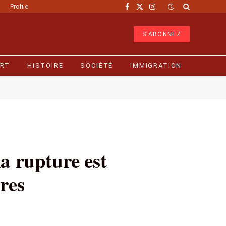
Profile
Facebook
X
Instagram
(Twitter)
S'ABONNEZ
RT
HISTOIRE
SOCIÉTÉ
IMMIGRATION
a rupture est
ires