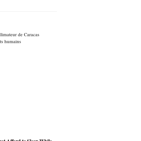
llimateur de Caracas
oits humains
ot Afford to Sleep While