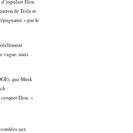
r d’expulser Elon
patron de Tesla et
répugnante » par le
 réellement
le vague, mais
DOGE), que Musk
ch :
t croquer Elon. »
accordées aux