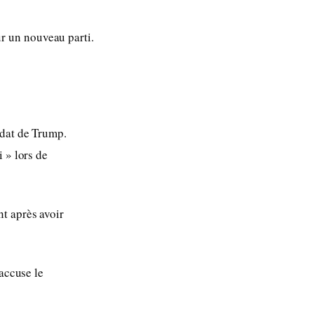
r un nouveau parti.
ndat de Trump.
 » lors de
t après avoir
 accuse le