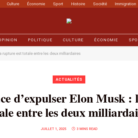
Culture
Économie
Sport
Histoire
Société
Immigration
OPINION
POLITIQUE
CULTURE
ÉCONOMIE
SPO
upture est totale entre les deux milliardaires
ACTUALITÉS
 d’expulser Elon Musk : l
ale entre les deux milliarda
JUILLET 1, 2025
3 MINS READ