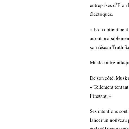
entreprises d’Elon 
électriques.
« Elon obtient peut-
aurait probablement
son réseau Truth So
Musk contre-attaq
De son côté, Musk n’
« Tellement tentant
l’instant. »
Ses intentions sont 
lancer un nouveau p
malgré leurs prome