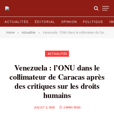
ACTUALITÉS
ÉDITORIAL
OPINION
POLITIQUE
I
»
»
Home
Actualités
Venezuela : l’ONU dans le collimateur de Caracas après des critiques sur les droits humains
ACTUALITÉS
Venezuela : l’ONU dans le
collimateur de Caracas après
des critiques sur les droits
humains
JUILLET 2, 2025
2 MINS READ