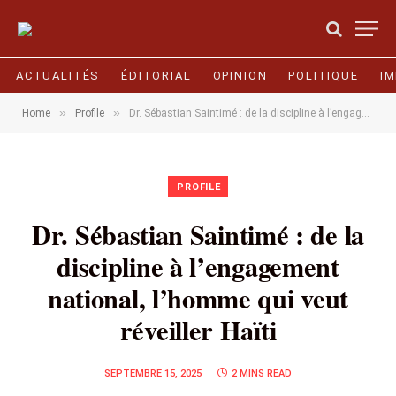
ACTUALITÉS
ÉDITORIAL
OPINION
POLITIQUE
I
»
»
Home
Profile
Dr. Sébastian Saintimé : de la discipline à l’engagement national, l’homme qui veut réveiller Haïti
PROFILE
Dr. Sébastian Saintimé : de la
discipline à l’engagement
national, l’homme qui veut
réveiller Haïti
SEPTEMBRE 15, 2025
2 MINS READ