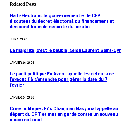
Related
Posts
Haïti-Élections: le gouvernement et le CEP
discutent du décret électoral, du financement et
des conditions de sécurité du scrutin
JUIN 2, 2026
La majorité, c’est le peuple, selon Laurent Saint-Cyr
JANVIER 26, 2026
Le parti politique En Avant appelle les acteurs de
l’exécutif à s’entendre pour gérer la date du 7
février
JANVIER 24, 2026
Crise politique : Fòs Chanjman Nasyonal appelle au
départ du CPT et met en garde contre un nouveau
chaos national