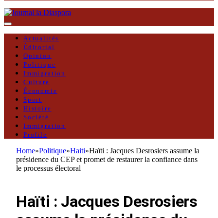
Actualités
Éditorial
Opinion
Politique
Immigration
Culture
Économie
Sport
Histoire
Société
Immigration
Profile
Home
»
Politique
»
Haiti
»
Haïti : Jacques Desrosiers assume la
présidence du CEP et promet de restaurer la confiance dans
le processus électoral
HAITI
Haïti : Jacques Desrosiers