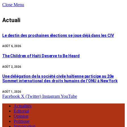
Close Menu
Actuali
Le destin des prochaines élections se joue déjà dans les CIV
AOÛT 6, 2026
The Children of Haiti Deserve to Be Heard
AOÛT 2, 2026
Une délégation de la société civile haïtienne participe au 20e
Sommet international des droits humains de l’ONU à New York
AOÛT 1, 2026
Facebook
X (Twitter)
Instagram
YouTube
Actualités
Éditorial
Opinion
Politique
Immigration