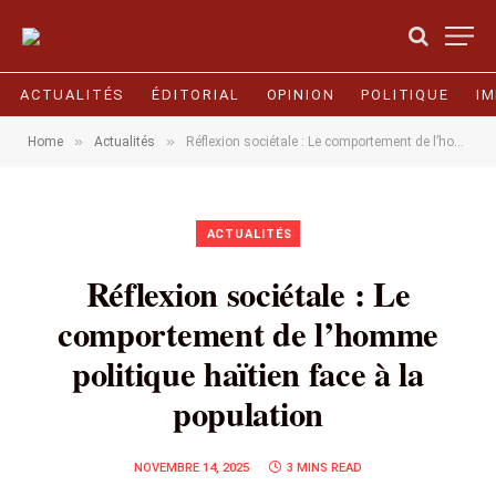
ACTUALITÉS
ÉDITORIAL
OPINION
POLITIQUE
I
»
»
Home
Actualités
Réflexion sociétale : Le comportement de l’homme politique haïtien face à la population
ACTUALITÉS
Réflexion sociétale : Le
comportement de l’homme
politique haïtien face à la
population
NOVEMBRE 14, 2025
3 MINS READ