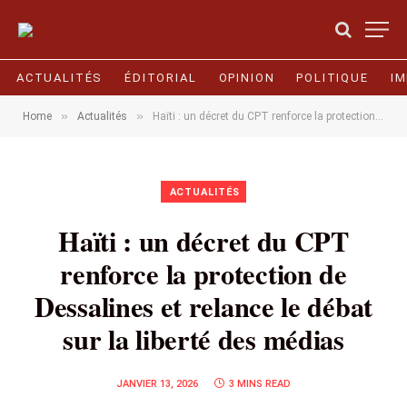
ACTUALITÉS
ÉDITORIAL
OPINION
POLITIQUE
I
»
»
Home
Actualités
Haïti : un décret du CPT renforce la protection de Dessalines et relance le débat sur la liberté des médias
ACTUALITÉS
Haïti : un décret du CPT
renforce la protection de
Dessalines et relance le débat
sur la liberté des médias
JANVIER 13, 2026
3 MINS READ