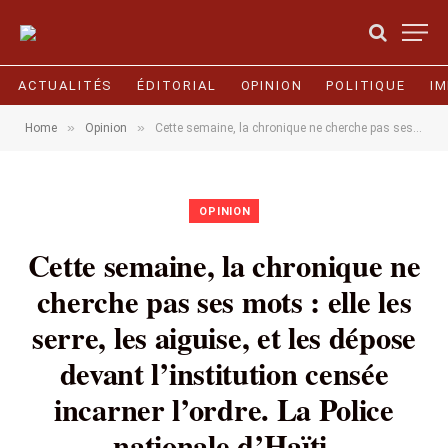
ACTUALITÉS
ÉDITORIAL
OPINION
POLITIQUE
I
»
»
Home
Opinion
Cette semaine, la chronique ne cherche pas ses mots : elle les serre, les aiguise, et les dépose devant l’institution censée incarner l’ordre. La Police nationale d’Haïti.
OPINION
Cette semaine, la chronique ne
cherche pas ses mots : elle les
serre, les aiguise, et les dépose
devant l’institution censée
incarner l’ordre. La Police
nationale d’Haïti.