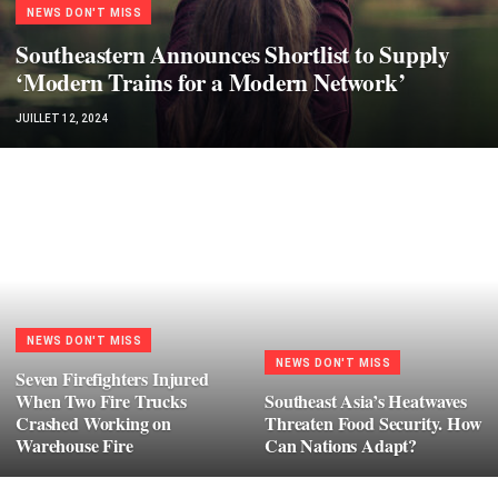
NEWS DON'T MISS
Southeastern Announces Shortlist to Supply
‘Modern Trains for a Modern Network’
JUILLET 12, 2024
NEWS DON'T MISS
NEWS DON'T MISS
Seven Firefighters Injured
When Two Fire Trucks
Southeast Asia’s Heatwaves
Crashed Working on
Threaten Food Security. How
Warehouse Fire
Can Nations Adapt?