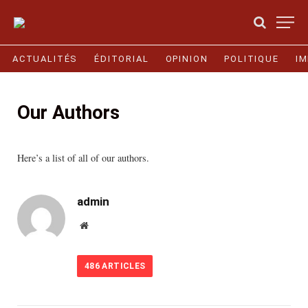
ACTUALITÉS
ÉDITORIAL
OPINION
POLITIQUE
I
Our Authors
Here’s a list of all of our authors.
admin
Website
486
ARTICLES