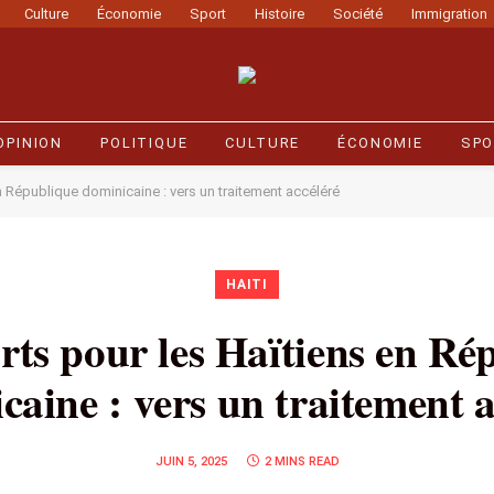
Culture
Économie
Sport
Histoire
Société
Immigration
OPINION
POLITIQUE
CULTURE
ÉCONOMIE
SPO
 République dominicaine : vers un traitement accéléré
HAITI
rts pour les Haïtiens en Ré
caine : vers un traitement a
JUIN 5, 2025
2 MINS READ