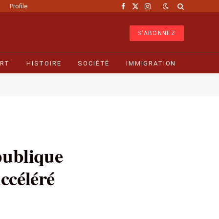
Profile
Facebook
X
Instagram
(Twitter)
S'ABONNEZ
RT
HISTOIRE
SOCIÉTÉ
IMMIGRATION
publique
ccéléré