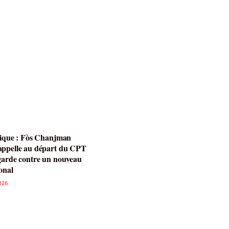
itique : Fòs Chanjman
appelle au départ du CPT
 garde contre un nouveau
onal
026