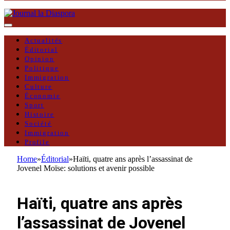
Actualités
Éditorial
Opinion
Politique
Immigration
Culture
Économie
Sport
Histoire
Société
Immigration
Profile
Home
»
Éditorial
»
Haïti, quatre ans après l’assassinat de
Jovenel Moïse: solutions et avenir possible
ÉDITORIAL
Haïti, quatre ans après
l’assassinat de Jovenel