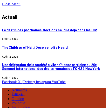
Close Menu
Actuali
Le destin des prochaines élections se joue déjà dans les CIV
AOÛT 6, 2026
The Children of Haiti Deserve to Be Heard
AOÛT 2, 2026
Une délégation de la société civile haïtienne participe au 20e
Sommet international des droits humains de l’ONU à New York
AOÛT 1, 2026
Facebook
X (Twitter)
Instagram
YouTube
Actualités
Éditorial
Opinion
Politique
Immigration