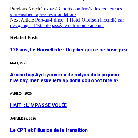
Previous Article
Texas: 43 morts confirmés, les recherches
s’intensifient après les inondations
Next Article
Port-au-Prince : l’Hôtel Oloffson incendié par
des gangs – l’État dépassé, le patrimoine anéanti
Related
Posts
128 ans, Le Nouvelliste : Un pilier qui ne se brise pas
MAI 1, 2026
Ariana bay Ayiti yonvizibilite milyon dola pa janm
rive bay, men èske leta ap dòmi sou opòtinite a?
AVRIL 24, 2026
HAÏTI : L’IMPASSE VOLÉE
JANVIER 26, 2026
Le CPT et l’illusion de la transition