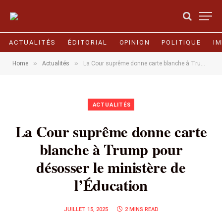
ACTUALITÉS
ÉDITORIAL
OPINION
POLITIQUE
I
»
»
Home
Actualités
La Cour suprême donne carte blanche à Trump pour désosser le ministère de l’Éducation
ACTUALITÉS
La Cour suprême donne carte
blanche à Trump pour
désosser le ministère de
l’Éducation
JUILLET 15, 2025
2 MINS READ