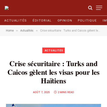
ACTUALITÉS
ÉDITORIAL
OPINION
POLITIQUE
I
»
»
Home
Actualités
Crise sécuritaire : Turks and Caicos gèlent les visas pour les Haïtiens
ACTUALITÉS
Crise sécuritaire : Turks and
Caicos gèlent les visas pour les
Haïtiens
AOÛT 7, 2025
2 MINS READ