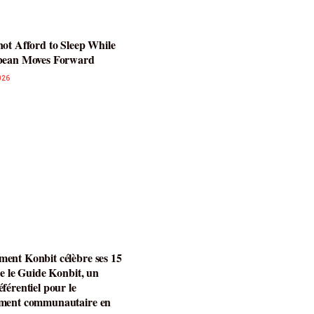
ot Afford to Sleep While
bean Moves Forward
026
ent Konbit célèbre ses 15
ce le Guide Konbit, un
férentiel pour le
ment communautaire en