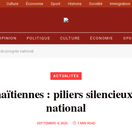
Culture
Économie
Sport
Histoire
Société
Immigration
OPINION
POLITIQUE
CULTURE
ÉCONOMIE
SPO
x du progrès national
ACTUALITÉS
aïtiennes : piliers silencieu
national
SEPTEMBRE 4, 2025
1 MIN READ