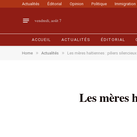
Actualités
Éditorial
Opinion
Politique
Immigration
vendredi, août 7
ACCUEIL
ACTUALITÉS
ÉDITORIAL
»
»
Home
Actualités
Les mères haïtiennes : piliers silencieu
Les mères h