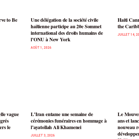
rve to Be
Une délégation de la société civile
Haiti Cann
haïtienne participe au 20e Sommet
the Carib
international des droits humains de
JUILLET 14, 2
l’ONU à New York
AOÛT 1, 2026
lle vague
L’Iran entame une semaine de
Le Mouvem
igrés
cérémonies funéraires en hommage à
ans et lan
ers le
l’ayatollah Ali Khamenei
nouveau ré
développe
JUILLET 3, 2026