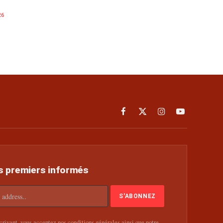
26
Facebook
X
Instagram
YouTube
(Twitter)
s premiers informés
rivant, vous acceptez nos conditions générales ainsi que notre