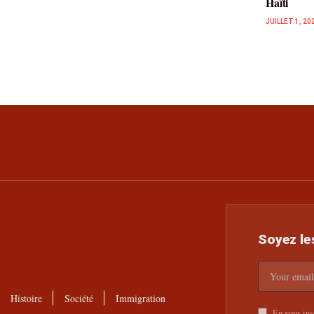
Haïti
JUILLET 1, 20
Soyez le
Histoire
Société
Immigration
En vous insc