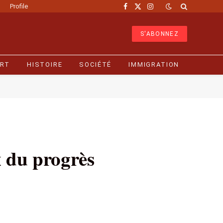
Profile
Facebook
X
Instagram
(Twitter)
S'ABONNEZ
RT
HISTOIRE
SOCIÉTÉ
IMMIGRATION
x du progrès