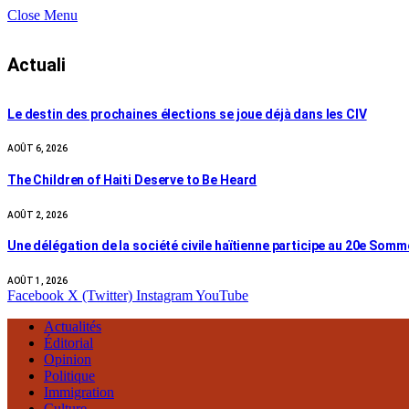
Close Menu
Actuali
Le destin des prochaines élections se joue déjà dans les CIV
AOÛT 6, 2026
The Children of Haiti Deserve to Be Heard
AOÛT 2, 2026
Une délégation de la société civile haïtienne participe au 20e Som
AOÛT 1, 2026
Facebook
X (Twitter)
Instagram
YouTube
Actualités
Éditorial
Opinion
Politique
Immigration
Culture