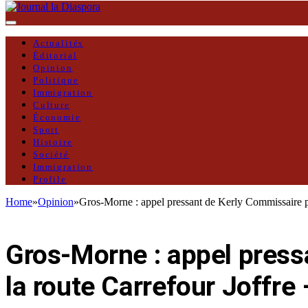
Actualités
Éditorial
Opinion
Politique
Immigration
Culture
Économie
Sport
Histoire
Société
Immigration
Profile
Home
»
Opinion
»
Gros-Morne : appel pressant de Kerly Commissaire po
OPINION
Gros-Morne : appel press
la route Carrefour Joffr