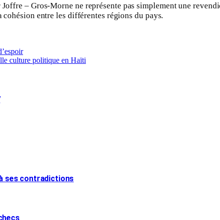
r Joffre – Gros-Morne ne représente pas simplement une revendica
a cohésion entre les différentes régions du pays.
d’espoir
e culture politique en Haïti
V
 à ses contradictions
échecs