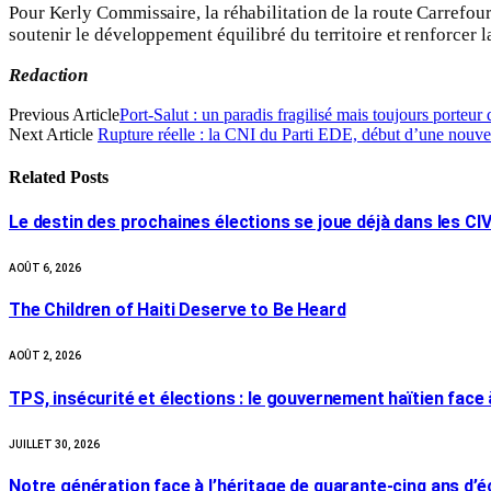
Pour Kerly Commissaire, la réhabilitation de la route Carrefou
soutenir le développement équilibré du territoire et renforcer l
Redaction
Previous Article
Port-Salut : un paradis fragilisé mais toujours porteur 
Next Article
Rupture réelle : la CNI du Parti EDE, début d’une nouvell
Related
Posts
Le destin des prochaines élections se joue déjà dans les CI
AOÛT 6, 2026
The Children of Haiti Deserve to Be Heard
AOÛT 2, 2026
TPS, insécurité et élections : le gouvernement haïtien face
JUILLET 30, 2026
Notre génération face à l’héritage de quarante-cinq ans d’