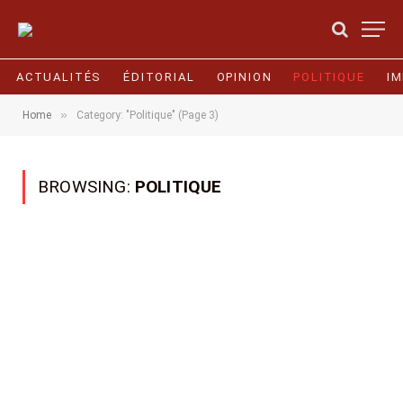
ACTUALITÉS
ÉDITORIAL
OPINION
POLITIQUE
I
»
Home
Category: "Politique" (Page 3)
BROWSING:
POLITIQUE