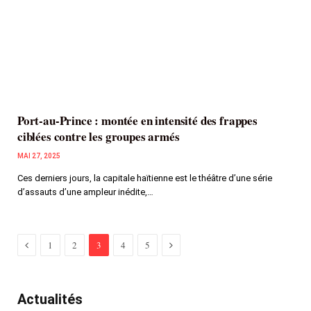
Port-au-Prince : montée en intensité des frappes
ciblées contre les groupes armés
MAI 27, 2025
Ces derniers jours, la capitale haïtienne est le théâtre d’une série
d’assauts d’une ampleur inédite,…
Previous
Next
1
2
3
4
5
Actualités