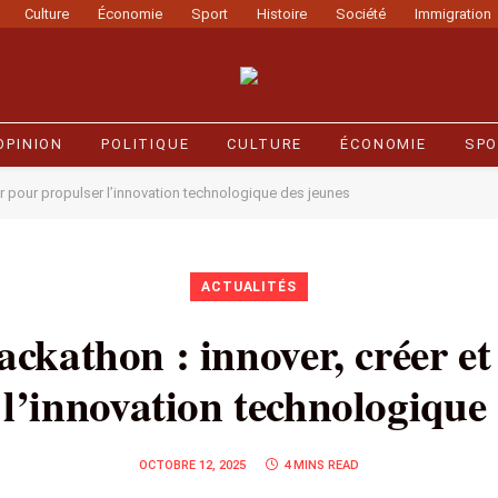
Culture
Économie
Sport
Histoire
Société
Immigration
OPINION
POLITIQUE
CULTURE
ÉCONOMIE
SPO
âtir pour propulser l’innovation technologique des jeunes
ACTUALITÉS
ackathon : innover, créer et
 l’innovation technologique 
OCTOBRE 12, 2025
4 MINS READ