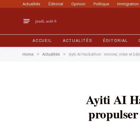
Actualités
Éditorial
Opinion
Politique
Immigration
jeudi, août 6
ACCUEIL
ACTUALITÉS
ÉDITORIAL
»
»
Home
Actualités
Ayiti AI Hackathon : innover, créer et b
Ayiti AI H
propulser