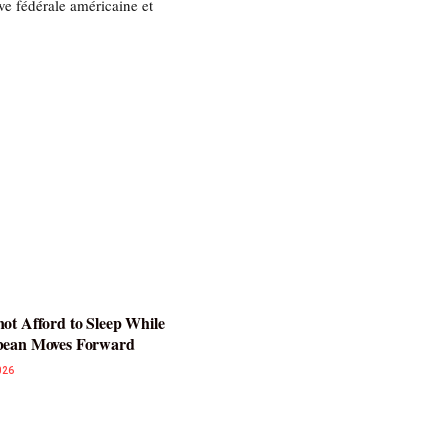
e fédérale américaine et
ot Afford to Sleep While
bean Moves Forward
026