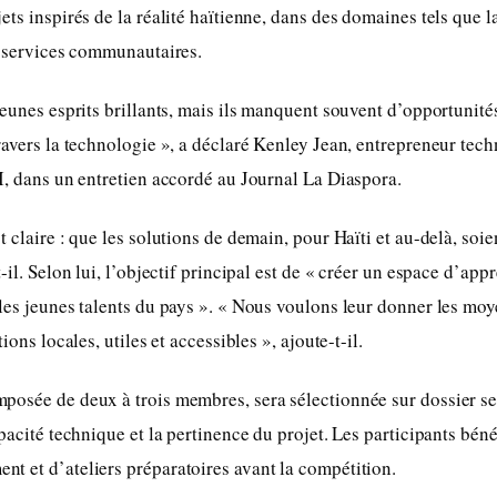
ts inspirés de la réalité haïtienne, dans des domaines tels que la
s services communautaires.
jeunes esprits brillants, mais ils manquent souvent d’opportunité
ravers la technologie », a déclaré Kenley Jean, entrepreneur tec
I, dans un entretien accordé au Journal La Diaspora.
 claire : que les solutions de demain, pour Haïti et au-delà, soie
-il. Selon lui, l’objectif principal est de « créer un espace d’app
les jeunes talents du pays ». « Nous voulons leur donner les moy
ions locales, utiles et accessibles », ajoute-t-il.
osée de deux à trois membres, sera sélectionnée sur dossier selo
pacité technique et la pertinence du projet. Les participants béné
 et d’ateliers préparatoires avant la compétition.