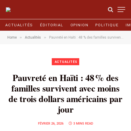
ACTUALITÉS
ÉDITORIAL
OPINION
POLITIQUE
I
»
»
Home
Actualités
Pauvreté en Haïti : 48 % des familles survivent avec moins de trois dollars américains par jour
ACTUALITÉS
Pauvreté en Haïti : 48 % des
familles survivent avec moins
de trois dollars américains par
jour
FÉVRIER 26, 2026
3 MINS READ