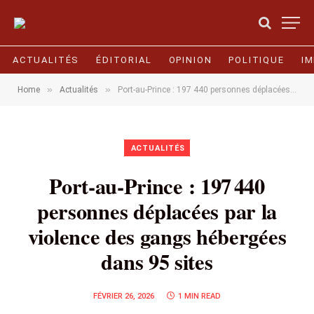
ACTUALITÉS
ÉDITORIAL
OPINION
POLITIQUE
I
»
»
Home
Actualités
Port‑au‑Prince : 197 440 personnes déplacées par la violence des gangs hébergées dans 95 sites
ACTUALITÉS
Port‑au‑Prince : 197 440
personnes déplacées par la
violence des gangs hébergées
dans 95 sites
FÉVRIER 26, 2026
1 MIN READ