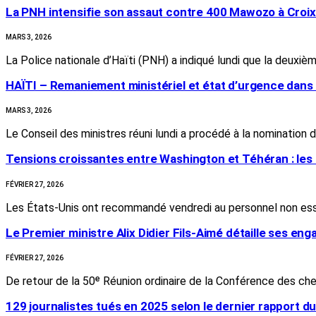
La PNH intensifie son assaut contre 400 Mawozo à Cro
MARS 3, 2026
La Police nationale d’Haïti (PNH) a indiqué lundi que la deuxiè
HAÏTI – Remaniement ministériel et état d’urgence dans
MARS 3, 2026
Le Conseil des ministres réuni lundi a procédé à la nominati
Tensions croissantes entre Washington et Téhéran : les 
FÉVRIER 27, 2026
Les États-Unis ont recommandé vendredi au personnel non es
Le Premier ministre Alix Didier Fils-Aimé détaille ses e
FÉVRIER 27, 2026
De retour de la 50ᵉ Réunion ordinaire de la Conférence des ch
129 journalistes tués en 2025 selon le dernier rapport d