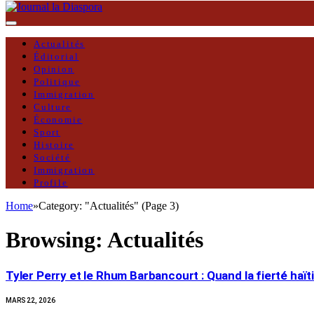
Actualités
Éditorial
Opinion
Politique
Immigration
Culture
Économie
Sport
Histoire
Société
Immigration
Profile
Home
»
Category: "Actualités" (Page 3)
Browsing:
Actualités
Tyler Perry et le Rhum Barbancourt : Quand la fierté ha
MARS 22, 2026