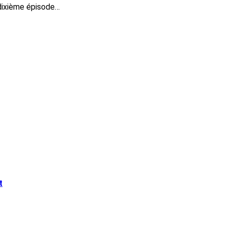
dixième épisode…
t