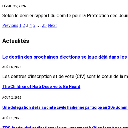
FÉVRIER 27, 2026
Selon le dernier rapport du Comité pour la Protection des Jour
Previous
1
2
3
4
5
…
25
Next
Actualités
Le destin des prochaines élections se joue déjà dans les
AOÛT 6, 2026
Les centres d’inscription et de vote (CIV) sont le cœur de la 
The Children of Haiti Deserve to Be Heard
AOÛT 2, 2026
Une délégation de la société civile haïtienne participe au 20e Som
AOÛT 1, 2026
TPS, insécurité et élections : le gouvernement haïtien face à ses c