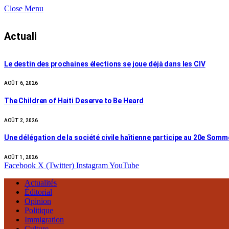
Close Menu
Actuali
Le destin des prochaines élections se joue déjà dans les CIV
AOÛT 6, 2026
The Children of Haiti Deserve to Be Heard
AOÛT 2, 2026
Une délégation de la société civile haïtienne participe au 20e Som
AOÛT 1, 2026
Facebook
X (Twitter)
Instagram
YouTube
Actualités
Éditorial
Opinion
Politique
Immigration
Culture