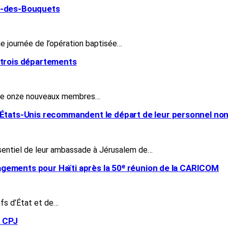
ix-des-Bouquets
me journée de l’opération baptisée…
 trois départements
on de onze nouveaux membres…
États-Unis recommandent le départ de leur personnel non 
sentiel de leur ambassade à Jérusalem de…
ngagements pour Haïti après la 50ᵉ réunion de la CARICOM
efs d’État et de…
u CPJ