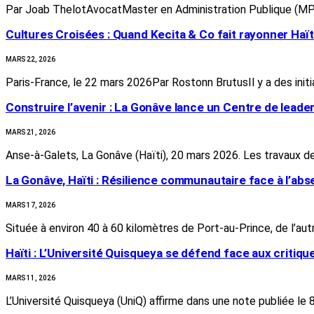
Par Joab ThelotAvocatMaster en Administration Publique (MP
Cultures Croisées : Quand Kecita & Co fait rayonner Haït
MARS 22, 2026
Paris-France, le 22 mars 2026Par Rostonn BrutusIl y a des initi
Construire l’avenir : La Gonâve lance un Centre de lead
MARS 21, 2026
Anse-à-Galets, La Gonâve (Haïti), 20 mars 2026. Les travaux d
La Gonâve, Haïti : Résilience communautaire face à l’ab
MARS 17, 2026
Située à environ 40 à 60 kilomètres de Port-au-Prince, de l’au
Haïti : L’Université Quisqueya se défend face aux critique
MARS 11, 2026
L’Université Quisqueya (UniQ) affirme dans une note publiée le